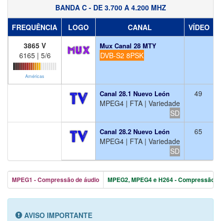
BANDA C - DE 3.700 A 4.200 MHZ
FREQUÊNCIA
LOGO
CANAL
VÍDEO
3865 V
Mux Canal 28 MTY
6165 | 5/6
DVB-S2 8PSK
Américas
49
Canal 28.1 Nuevo León
MPEG4 | FTA | Variedade
SD
65
Canal 28.2 Nuevo León
MPEG4 | FTA | Variedade
SD
MPEG1 - Compressão de áudio
MPEG2, MPEG4 e H264 - Compressão de
AVISO IMPORTANTE