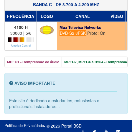
BANDA C - DE 3.700 A 4.200 MHZ
FREQUÊNCIA
LOGO
CANAL
VÍDEO
Á
4100 H
Mux Televisa Networks
30000 | 5/6
DVB-S2 8PSK
Piloto: On
América Central
MPEG1 - Compressão de áudio
MPEG2, MPEG4 e H264 - Compressão de
AVISO IMPORTANTE
Este site é dedicado a estudantes, entusiastas e
profissionais instaladores...
Política de Privacidade
- © 2026 Portal BSD