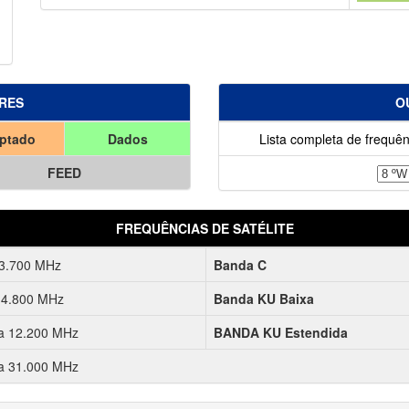
RES
O
iptado
Dados
Lista completa de frequên
FEED
FREQUÊNCIAS DE SATÉLITE
 3.700 MHz
Banda C
 4.800 MHz
Banda KU Baixa
a 12.200 MHz
BANDA KU Estendida
a 31.000 MHz