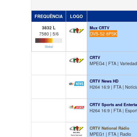
FREQUÊNCIA
LOGO
3832 L
Mux CRTV
7580 | 5/6
DVB-S2 8PSK
Global
CRTV
MPEG4 | FTA | Varieda
CRTV News HD
H264 16:9 | FTA | Notíci
CRTV Sports and Entert
H264 16:9 | FTA | Espor
CRTV National Rádio
MPEG1 | FTA | Radio