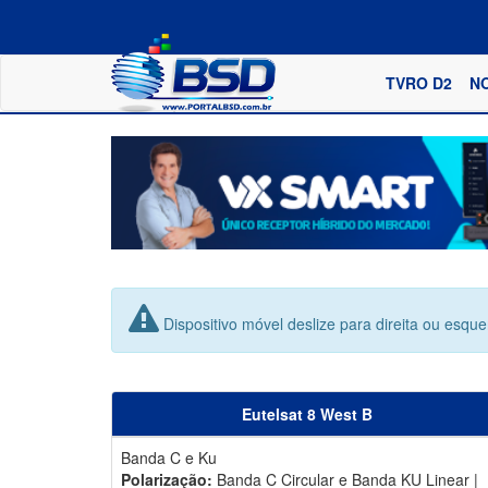
TVRO D2
N
Dispositivo móvel deslize para direita ou esqu
Eutelsat 8 West B
Banda C e Ku
Polarização:
Banda C Circular e Banda KU Linear |