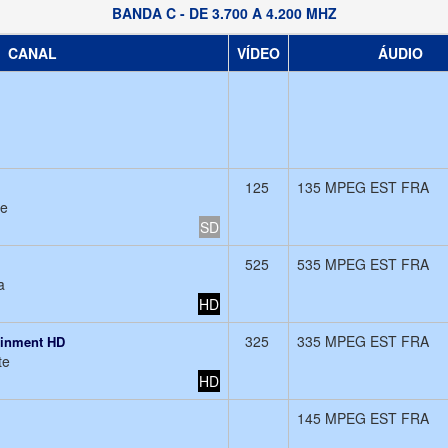
BANDA C - DE 3.700 A 4.200 MHZ
CANAL
VÍDEO
ÁUDIO
125
135 MPEG EST FRA
de
SD
525
535 MPEG EST FRA
a
HD
325
335 MPEG EST FRA
ainment HD
te
HD
145 MPEG EST FRA