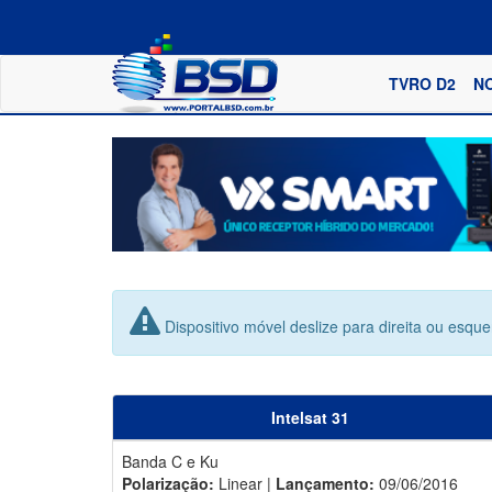
TVRO D2
N
Dispositivo móvel deslize para direita ou esqu
Intelsat 31
Banda C e Ku
Polarização:
Linear |
Lançamento:
09/06/2016