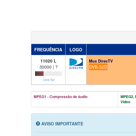
FREQUÊNCIA
LOGO
11020 L
Mux DirecTV
30000 | ?
DVB-S2D
Cone Sul
MPEG1 - Compressão de áudio
MPEG2, 
Vídeo
AVISO IMPORTANTE