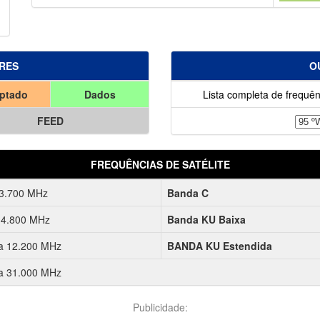
RES
O
iptado
Dados
Lista completa de frequên
FEED
FREQUÊNCIAS DE SATÉLITE
 3.700 MHz
Banda C
 4.800 MHz
Banda KU Baixa
a 12.200 MHz
BANDA KU Estendida
a 31.000 MHz
Publicidade: