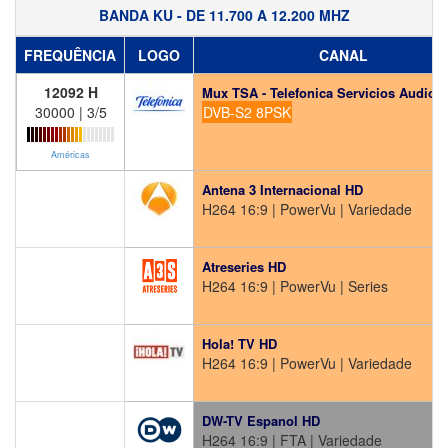
BANDA KU - DE 11.700 A 12.200 MHZ
FREQUÊNCIA
LOGO
CANAL
12092 H
Mux TSA - Telefonica Servicios Audiovis
30000 | 3/5
DVB-S2 8PSK
Américas
Antena 3 Internacional HD
H264 16:9 | PowerVu | Variedade
Atreseries HD
H264 16:9 | PowerVu | Series
Hola! TV HD
H264 16:9 | PowerVu | Variedade
DW-TV Espanol HD
H264 16:9 | FTA | Variedade