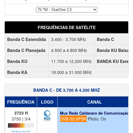
FREQUÊNCIAS DE SATÉLITE
Banda C Estendida
3.400 - 3.700 MHz
Banda C
Banda C Planejada
4.500 a 4.800 MHz
Banda KU Baixa
Banda KU
11.700 a 12.200 MHz
BANDA KU Esten
Banda KA
18.000 a 31.000 MHz
BANDA C - DE 3.700 A 4.200 MHZ
FREQUÊNCIA
LOGO
CANAL
3723 H
Mux Rede Calderaro de Comunicação
3750 | 3/4
DVB-S2 8PSK
Piloto: On
América do Sul