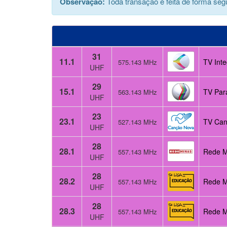
Observação:
Toda transação é feita de forma segu
31
11.1
TV Int
575.143 MHz
UHF
29
15.1
TV Par
563.143 MHz
UHF
23
23.1
TV Can
527.143 MHz
UHF
28
28.1
Rede Mi
557.143 MHz
UHF
28
28.2
Rede M
557.143 MHz
UHF
28
28.3
Rede M
557.143 MHz
UHF