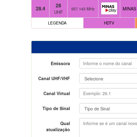
28
28.4
MINAS 
557.143 MHz
UHF
LEGENDA
HDTV
Emissora
Canal UHF/VHF
Canal Virtual
Tipo de Sinal
Qual
atualização