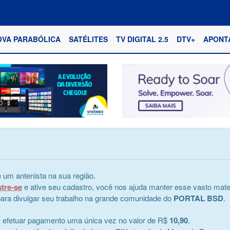
OVA PARABÓLICA
SATÉLITES
TV DIGITAL 2.5
DTV+
APONT
 um antenista na sua região.
stre-se
e ative seu cadastro, você nos ajuda manter esse vasto mater
e para divulgar seu trabalho na grande comunidade do
PORTAL BSD
.
s efetuar pagamento uma única vez no valor de R$
10,90
.