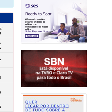
ari
8
o
5
7
4
4
4