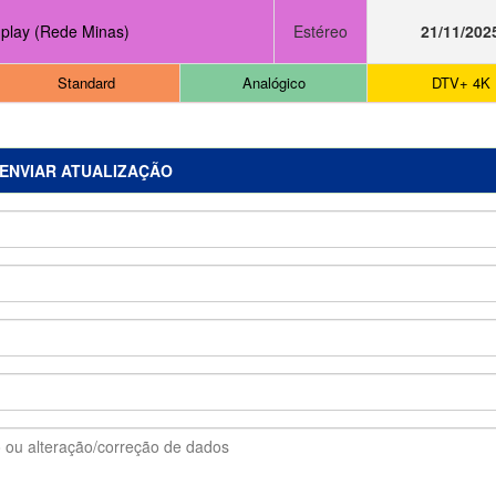
play (Rede Minas)
Estéreo
21/11/202
Standard
Analógico
DTV+ 4K
ENVIAR ATUALIZAÇÃO