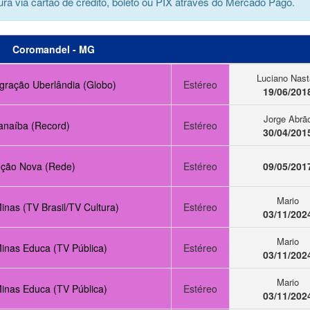
ra via cartão de crédito, boleto ou PIX através do Mercado Pago.
Coromandel - MG
Luciano Nast
egração Uberlândia (Globo)
Estéreo
19/06/201
Jorge Abrã
anaíba (Record)
Estéreo
30/04/201
ção Nova (Rede)
Estéreo
09/05/201
Mario
nas (TV Brasil/TV Cultura)
Estéreo
03/11/202
Mario
inas Educa (TV Pública)
Estéreo
03/11/202
Mario
inas Educa (TV Pública)
Estéreo
03/11/202