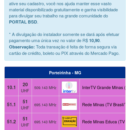
ative seu cadastro, você nos ajuda manter esse vasto
material disponibilizado gratuitamente e ganha visibilidade
para divulgar seu trabalho na grande comunidade do
PORTAL BSD
.
* A divulgação do instalador somente se dará após efetuar
pagamento uma única vez no valor de R$
10,90
.
Observação:
Toda transação é feita de forma segura via
cartão de crédito, boleto ou PIX através do Mercado Pago.
Porteirinha - MG
20
10.1
InterTV Grande Minas (G
509.143 MHz
UHF
51
51.1
Rede Minas (TV Brasil/TV
695.143 MHz
UHF
51
51.2
Rede Minas Educa (TV Pú
695.143 MHz
UHF