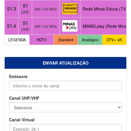
51
51.3
Rede Minas Educa (TV Pú
695.143 MHz
UHF
51
51.4
MINAS play (Rede Minas)
695.143 MHz
UHF
LEGENDA
HDTV
Standard
Analógico
DTV+ 4K
ENVIAR ATUALIZAÇÃO
Emissora
Canal UHF/VHF
Canal Virtual