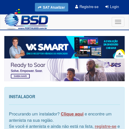
Registre-se
Login
SAT Atualizar
Toggl
naviga
INSTALADOR
Procurando um instalador?
Clique aqui
e encontre um
antenista na sua região.
Se você é antenista e ainda não está na lista,
registre-se
e