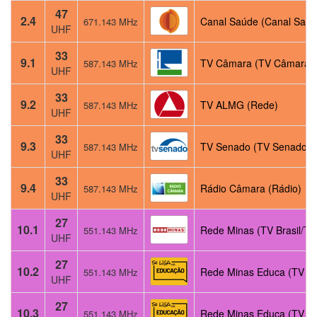
47
2.4
Canal Saúde (Canal Saúd
671.143 MHz
UHF
33
9.1
TV Câmara (TV Câmara)
587.143 MHz
UHF
33
9.2
TV ALMG (Rede)
587.143 MHz
UHF
33
9.3
TV Senado (TV Senado)
587.143 MHz
UHF
33
9.4
Rádio Câmara (Rádio)
587.143 MHz
UHF
27
10.1
Rede Minas (TV Brasil/TV
551.143 MHz
UHF
27
10.2
Rede Minas Educa (TV Pú
551.143 MHz
UHF
27
10.3
Rede Minas Educa (TV Pú
551.143 MHz