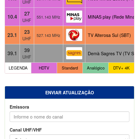
UHF
27
10.4
MINAS play (Rede Minas)
551.143 MHz
UHF
23
23.1
TV Alterosa Sul (SBT)
527.143 MHz
UHF
39
39.1
Demà Sagres TV (TV Sag
UHF
LEGENDA
HDTV
Standard
Analógico
DTV+ 4K
ENVIAR ATUALIZAÇÃO
Emissora
Canal UHF/VHF