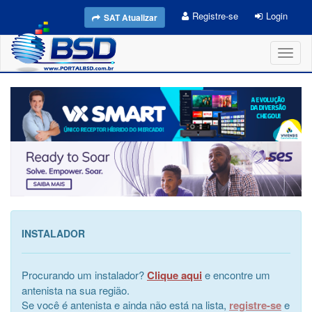
Registre-se
Login
SAT Atualizar
Toggl
naviga
INSTALADOR
Procurando um instalador?
Clique aqui
e encontre um
antenista na sua região.
Se você é antenista e ainda não está na lista,
registre-se
e