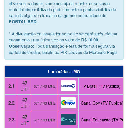
ative seu cadastro, você nos ajuda manter esse vasto
material disponibilizado gratuitamente e ganha visibilidade
para divulgar seu trabalho na grande comunidade do
PORTAL BSD
.
* A divulgação do instalador somente se dará após efetuar
pagamento uma única vez no valor de R$
10,90
.
Observação:
Toda transação é feita de forma segura via
cartão de crédito, boleto ou PIX através do Mercado Pago.
Luminárias - MG
47
2.1
TV Brasil (TV Pública)
671.143 MHz
UHF
47
2.2
Canal Gov (TV Pública)
671.143 MHz
UHF
47
2.3
Canal Educação (TV Públ
671.143 MHz
UHF