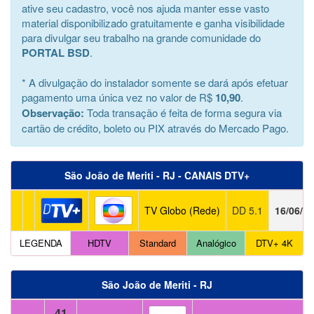
ative seu cadastro, você nos ajuda manter esse vasto
material disponibilizado gratuitamente e ganha visibilidade
para divulgar seu trabalho na grande comunidade do
PORTAL BSD
.
* A divulgação do instalador somente se dará após efetuar
pagamento uma única vez no valor de R$
10,90
.
Observação:
Toda transação é feita de forma segura via
cartão de crédito, boleto ou PIX através do Mercado Pago.
São João de Meriti - RJ - CANAIS DTV+
TV Globo (Rede)
DD 5.1
16/06/2
LEGENDA
HDTV
Standard
Analógico
DTV+ 4K
São João de Meriti - RJ
41