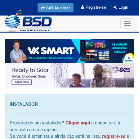
Registre-se
Login
SAT Atualizar
Toggl
naviga
INSTALADOR
Procurando um instalador?
Clique aqui
e encontre um
antenista na sua região.
Se você é antenista e ainda não está na lista,
registre-se
e