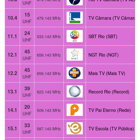
UHF
15
10.4
TV Câmara (TV Câmara)
479.143 MHz
UHF
24
11.1
SBT Rio (SBT)
533.143 MHz
UHF
45
12.1
NGT Rio (NGT)
659.143 MHz
UHF
45
12.2
Mais TV (Mais TV)
659.143 MHz
UHF
39
13.1
Record Rio (Record)
623.143 MHz
UHF
20
14.1
TV Pai Eterno (Rede)
509.143 MHz
UHF
33
15.1
TV Escola (TV Pública)
587.143 MHz
UHF