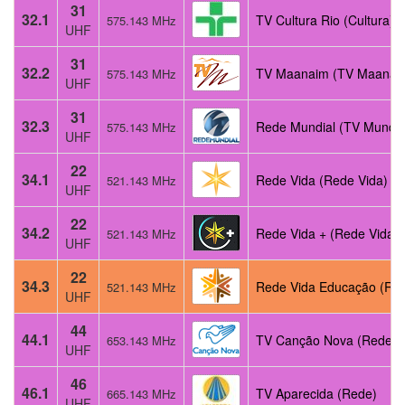
31
32.1
TV Cultura Rio (Cultura)
575.143 MHz
UHF
31
32.2
TV Maanaim (TV Maanai
575.143 MHz
UHF
31
32.3
Rede Mundial (TV Mundia
575.143 MHz
UHF
22
34.1
Rede Vida (Rede Vida)
521.143 MHz
UHF
22
34.2
Rede Vida + (Rede Vida)
521.143 MHz
UHF
22
34.3
Rede Vida Educação (Re
521.143 MHz
UHF
44
44.1
TV Canção Nova (Rede)
653.143 MHz
UHF
46
46.1
TV Aparecida (Rede)
665.143 MHz
UHF