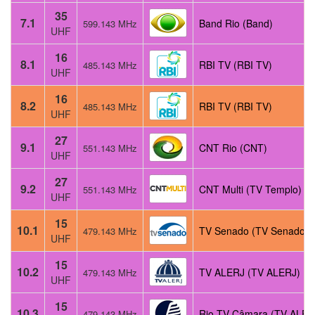
35
7.1
Band Rio (Band)
599.143 MHz
UHF
16
8.1
RBI TV (RBI TV)
485.143 MHz
UHF
16
8.2
RBI TV (RBI TV)
485.143 MHz
UHF
27
9.1
CNT Rio (CNT)
551.143 MHz
UHF
27
9.2
CNT Multi (TV Templo)
551.143 MHz
UHF
15
10.1
TV Senado (TV Senado)
479.143 MHz
UHF
15
10.2
TV ALERJ (TV ALERJ)
479.143 MHz
UHF
15
10.3
Rio TV Câmara (TV ALER
479.143 MHz