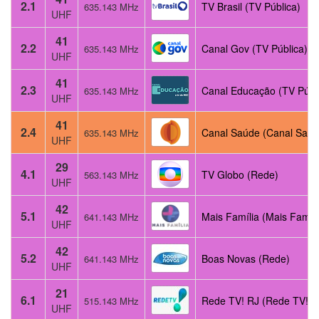
2.1
TV Brasil (TV Pública)
635.143 MHz
UHF
41
2.2
Canal Gov (TV Pública)
635.143 MHz
UHF
41
2.3
Canal Educação (TV Públ
635.143 MHz
UHF
41
2.4
Canal Saúde (Canal Saúd
635.143 MHz
UHF
29
4.1
TV Globo (Rede)
563.143 MHz
UHF
42
5.1
Mais Família (Mais Famíli
641.143 MHz
UHF
42
5.2
Boas Novas (Rede)
641.143 MHz
UHF
21
6.1
Rede TV! RJ (Rede TV!)
515.143 MHz
UHF