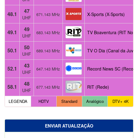
47
48.1
X-Sports (X-Sports)
671.143 MHz
UHF
49
49.1
TV Boaventura (RIT Notíc
683.143 MHz
UHF
50
50.1
TV O Dia (Canal da Juven
689.143 MHz
UHF
43
52.1
Record News SC (Record
647.143 MHz
UHF
48
58.1
RIT (Rede)
677.143 MHz
UHF
LEGENDA
HDTV
Standard
Analógico
DTV+ 4K
ENVIAR ATUALIZAÇÃO