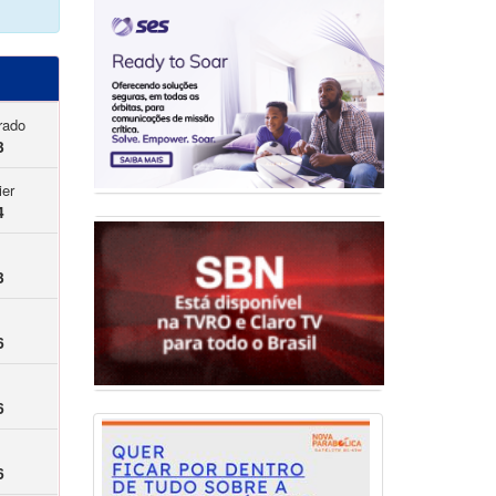
rado
3
ier
4
3
6
6
6