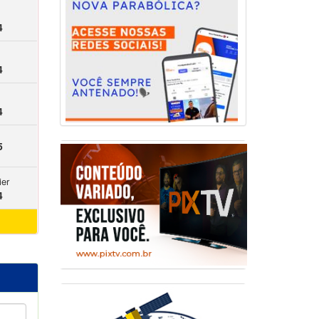
4
4
4
5
ier
4