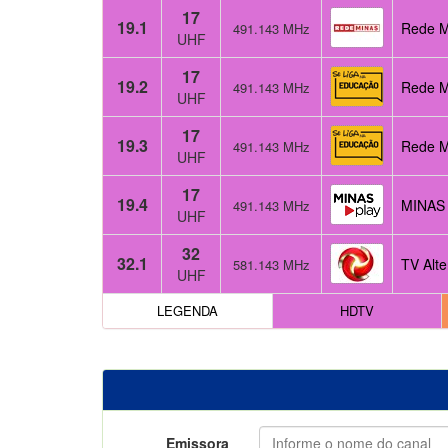
17
19.1
Rede Mi
491.143 MHz
UHF
17
19.2
Rede M
491.143 MHz
UHF
17
19.3
Rede M
491.143 MHz
UHF
17
19.4
MINAS 
491.143 MHz
UHF
32
32.1
TV Alte
581.143 MHz
UHF
LEGENDA
HDTV
Emissora