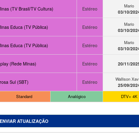
Mario
nas (TV Brasil/TV Cultura)
Estéreo
03/10/202
Mario
inas Educa (TV Pública)
Estéreo
03/10/202
Mario
inas Educa (TV Pública)
Estéreo
03/10/202
play (Rede Minas)
Estéreo
20/11/202
Wallison Xav
rosa Sul (SBT)
Estéreo
25/09/202
Standard
Analógico
DTV+ 4K
ENVIAR ATUALIZAÇÃO