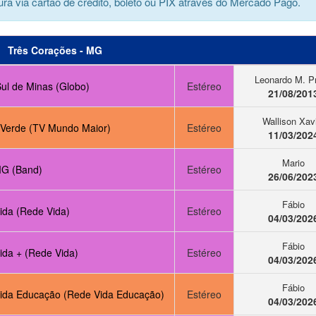
ra via cartão de crédito, boleto ou PIX através do Mercado Pago.
Três Corações - MG
Leonardo M. P
ul de Minas (Globo)
Estéreo
21/08/201
Wallison Xav
 Verde (TV Mundo Maior)
Estéreo
11/03/202
Mario
G (Band)
Estéreo
26/06/202
Fábio
ida (Rede Vida)
Estéreo
04/03/202
Fábio
ida + (Rede Vida)
Estéreo
04/03/202
Fábio
ida Educação (Rede Vida Educação)
Estéreo
04/03/202