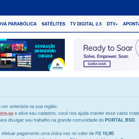
OVA PARABÓLICA
SATÉLITES
TV DIGITAL 2.5
DTV+
APONT
 um antenista na sua região.
stre-se
e ative seu cadastro, você nos ajuda manter esse vasto mater
e para divulgar seu trabalho na grande comunidade do
PORTAL BSD
.
s efetuar pagamento uma única vez no valor de R$
10,90
.