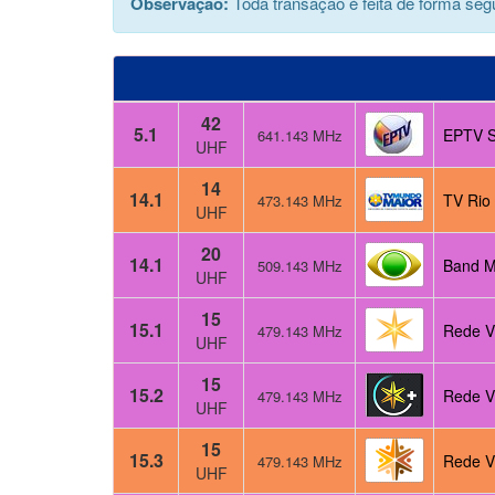
Observação:
Toda transação é feita de forma segu
42
5.1
EPTV S
641.143 MHz
UHF
14
14.1
TV Rio
473.143 MHz
UHF
20
14.1
Band M
509.143 MHz
UHF
15
15.1
Rede V
479.143 MHz
UHF
15
15.2
Rede V
479.143 MHz
UHF
15
15.3
Rede V
479.143 MHz
UHF