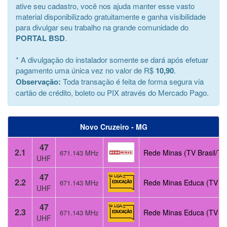
ative seu cadastro, você nos ajuda manter esse vasto
material disponibilizado gratuitamente e ganha visibilidade
para divulgar seu trabalho na grande comunidade do
PORTAL BSD
.
* A divulgação do instalador somente se dará após efetuar
pagamento uma única vez no valor de R$
10,90
.
Observação:
Toda transação é feita de forma segura via
cartão de crédito, boleto ou PIX através do Mercado Pago.
Novo Cruzeiro - MG
47
2.1
Rede Minas (TV Brasil/TV
671.143 MHz
UHF
47
2.2
Rede Minas Educa (TV Pú
671.143 MHz
UHF
47
2.3
Rede Minas Educa (TV Pú
671.143 MHz
UHF