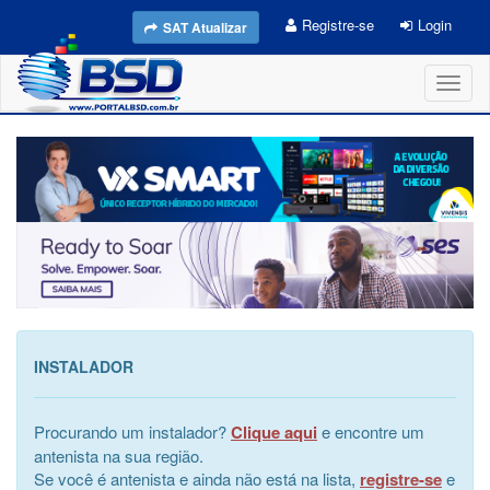
Registre-se
Login
SAT Atualizar
Toggl
naviga
INSTALADOR
Procurando um instalador?
Clique aqui
e encontre um
antenista na sua região.
Se você é antenista e ainda não está na lista,
registre-se
e