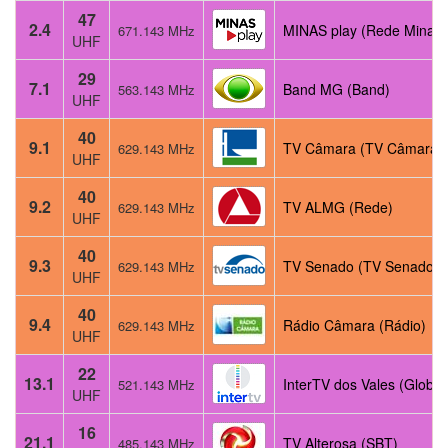
47
2.4
MINAS play (Rede Minas)
671.143 MHz
UHF
29
7.1
Band MG (Band)
563.143 MHz
UHF
40
9.1
TV Câmara (TV Câmara)
629.143 MHz
UHF
40
9.2
TV ALMG (Rede)
629.143 MHz
UHF
40
9.3
TV Senado (TV Senado)
629.143 MHz
UHF
40
9.4
Rádio Câmara (Rádio)
629.143 MHz
UHF
22
13.1
InterTV dos Vales (Globo)
521.143 MHz
UHF
16
21.1
TV Alterosa (SBT)
485.143 MHz