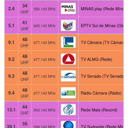
34
2.4
MINAS play (Rede Minas)
593.143 MHz
UHF
41
5.1
EPTV Sul de Minas (Glob
635.143 MHz
UHF
48
9.1
TV Câmara (TV Câmara)
677.143 MHz
UHF
48
9.2
TV ALMG (Rede)
677.143 MHz
UHF
48
9.3
TV Senado (TV Senado)
677.143 MHz
UHF
48
9.4
Rádio Câmara (Rádio)
677.143 MHz
UHF
44
13.1
Rede Mais (Record)
653.143 MHz
UHF
35
39.1
TV Sudoeste (Rede Minas
599.143 MHz