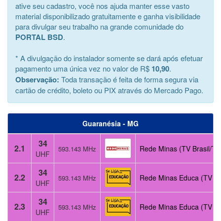
ative seu cadastro, você nos ajuda manter esse vasto
material disponibilizado gratuitamente e ganha visibilidade
para divulgar seu trabalho na grande comunidade do
PORTAL BSD
.
* A divulgação do instalador somente se dará após efetuar
pagamento uma única vez no valor de R$
10,90
.
Observação:
Toda transação é feita de forma segura via
cartão de crédito, boleto ou PIX através do Mercado Pago.
Guaranésia - MG
34
2.1
Rede Minas (TV Brasil/TV
593.143 MHz
UHF
34
2.2
Rede Minas Educa (TV Pú
593.143 MHz
UHF
34
2.3
Rede Minas Educa (TV Pú
593.143 MHz
UHF