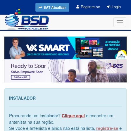
Registre-se
Login
SAT Atualizar
Toggl
naviga
INSTALADOR
Procurando um instalador?
Clique aqui
e encontre um
antenista na sua região.
Se você é antenista e ainda não está na lista,
registre-se
e