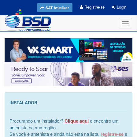
Registre-se
Login
SAT Atualizar
Toggl
naviga
INSTALADOR
Procurando um instalador?
Clique aqui
e encontre um
antenista na sua região.
Se você é antenista e ainda não está na lista,
registre-se
e