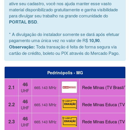
ative seu cadastro, você nos ajuda manter esse vasto
material disponibilizado gratuitamente e ganha visibilidade
para divulgar seu trabalho na grande comunidade do
PORTAL BSD
.
* A divulgação do instalador somente se dará após efetuar
pagamento uma única vez no valor de R$
10,90
.
Observação:
Toda transação é feita de forma segura via
cartão de crédito, boleto ou PIX através do Mercado Pago.
Pedrinópolis - MG
46
2.1
Rede Minas (TV Brasil/TV
665.143 MHz
UHF
46
2.2
Rede Minas Educa (TV Pú
665.143 MHz
UHF
46
2.3
Rede Minas Educa (TV Pú
665.143 MHz
UHF