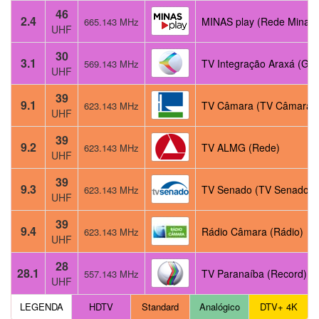
46
2.4
MINAS play (Rede Minas)
665.143 MHz
UHF
30
3.1
TV Integração Araxá (Glo
569.143 MHz
UHF
39
9.1
TV Câmara (TV Câmara)
623.143 MHz
UHF
39
9.2
TV ALMG (Rede)
623.143 MHz
UHF
39
9.3
TV Senado (TV Senado)
623.143 MHz
UHF
39
9.4
Rádio Câmara (Rádio)
623.143 MHz
UHF
28
28.1
TV Paranaíba (Record)
557.143 MHz
UHF
LEGENDA
HDTV
Standard
Analógico
DTV+ 4K