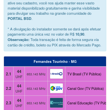
ative seu cadastro, você nos ajuda manter esse vasto
material disponibilizado gratuitamente e ganha visibilidade
para divulgar seu trabalho na grande comunidade do
PORTAL BSD
.
* A divulgação do instalador somente se dará após efetuar
pagamento uma única vez no valor de R$
10,90
.
Observação:
Toda transação é feita de forma segura via
cartão de crédito, boleto ou PIX através do Mercado Pago.
Fernandes Tourinho - MG
44
2.1
TV Brasil (TV Pública)
653.143 MHz
UHF
44
2.2
Canal Gov (TV Pública)
653.143 MHz
UHF
44
2.3
Canal Educação (TV Públic
653.143 MHz
UHF