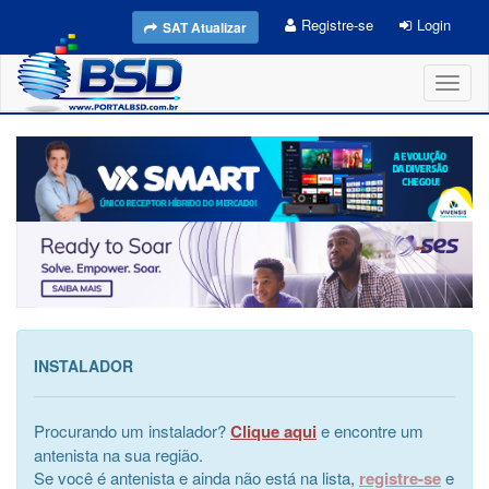
Registre-se
Login
SAT Atualizar
Toggl
naviga
INSTALADOR
Procurando um instalador?
Clique aqui
e encontre um
antenista na sua região.
Se você é antenista e ainda não está na lista,
registre-se
e