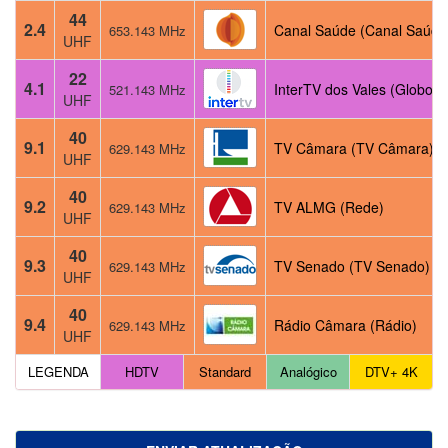
44
2.4
Canal Saúde (Canal Saúde
653.143 MHz
UHF
22
4.1
InterTV dos Vales (Globo)
521.143 MHz
UHF
40
9.1
TV Câmara (TV Câmara)
629.143 MHz
UHF
40
9.2
TV ALMG (Rede)
629.143 MHz
UHF
40
9.3
TV Senado (TV Senado)
629.143 MHz
UHF
40
9.4
Rádio Câmara (Rádio)
629.143 MHz
UHF
LEGENDA
HDTV
Standard
Analógico
DTV+ 4K