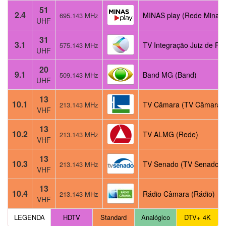
51
2.4
MINAS play (Rede Minas)
695.143 MHz
UHF
31
3.1
TV Integração Juiz de Fo
575.143 MHz
UHF
20
9.1
Band MG (Band)
509.143 MHz
UHF
13
10.1
TV Câmara (TV Câmara)
213.143 MHz
VHF
13
10.2
TV ALMG (Rede)
213.143 MHz
VHF
13
10.3
TV Senado (TV Senado)
213.143 MHz
VHF
13
10.4
Rádio Câmara (Rádio)
213.143 MHz
VHF
LEGENDA
HDTV
Standard
Analógico
DTV+ 4K