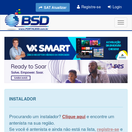
Registre-se
Login
SAT Atualizar
Toggl
naviga
INSTALADOR
Procurando um instalador?
Clique aqui
e encontre um
antenista na sua região.
Se você é antenista e ainda não está na lista,
registre-se
e