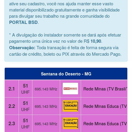
ative seu cadastro, você nos ajuda manter esse vasto
material disponibilizado gratuitamente e ganha visibilidade
para divulgar seu trabalho na grande comunidade do
PORTAL BSD
.
* A divulgação do instalador somente se dará após efetuar
pagamento uma única vez no valor de R$
10,90
.
Observação:
Toda transação é feita de forma segura via
cartão de crédito, boleto ou PIX através do Mercado Pago.
Santana do Deserto - MG
51
2.1
Rede Minas (TV Brasil/TV
695.143 MHz
UHF
51
2.2
Rede Minas Educa (TV Pú
695.143 MHz
UHF
51
2.3
Rede Minas Educa (TV Pú
695.143 MHz
UHF