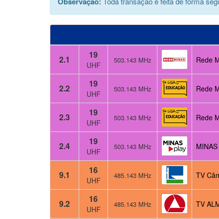
Observação:
Toda transação é feita de forma segu
19
2.1
Rede Mi
503.143 MHz
UHF
19
2.2
Rede M
503.143 MHz
UHF
19
2.3
Rede M
503.143 MHz
UHF
19
2.4
MINAS 
503.143 MHz
UHF
16
9.1
TV Câm
485.143 MHz
UHF
16
9.2
TV AL
485.143 MHz
UHF