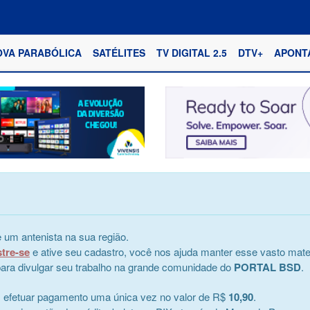
OVA PARABÓLICA
SATÉLITES
TV DIGITAL 2.5
DTV+
APONT
 um antenista na sua região.
stre-se
e ative seu cadastro, você nos ajuda manter esse vasto mater
e para divulgar seu trabalho na grande comunidade do
PORTAL BSD
.
s efetuar pagamento uma única vez no valor de R$
10,90
.