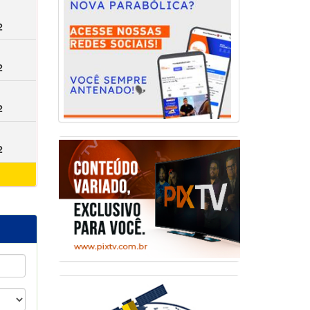
2
2
2
2