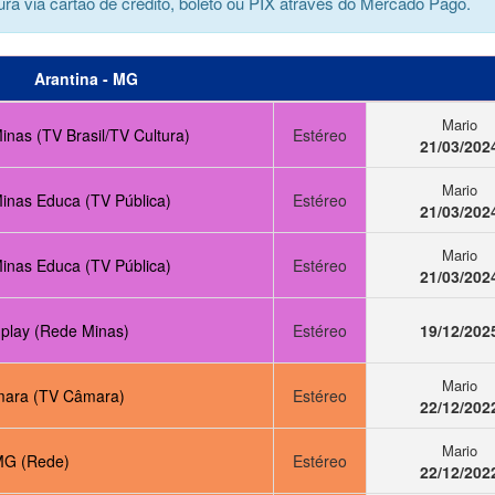
ra via cartão de crédito, boleto ou PIX através do Mercado Pago.
Arantina - MG
Mario
nas (TV Brasil/TV Cultura)
Estéreo
21/03/202
Mario
inas Educa (TV Pública)
Estéreo
21/03/202
Mario
inas Educa (TV Pública)
Estéreo
21/03/202
play (Rede Minas)
Estéreo
19/12/202
Mario
ara (TV Câmara)
Estéreo
22/12/202
Mario
MG (Rede)
Estéreo
22/12/202