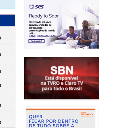
4
4
4
5
2
2