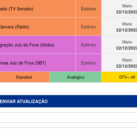
Mario
ado (TV Senado)
Estéreo
22/12/202
Mario
Câmara (Rádio)
Estéreo
22/12/202
Mario
gração Juiz de Fora (Globo)
Estéreo
22/12/202
Mario
rosa Juiz de Fora (SBT)
Estéreo
22/12/202
Standard
Analógico
DTV+ 4K
ENVIAR ATUALIZAÇÃO