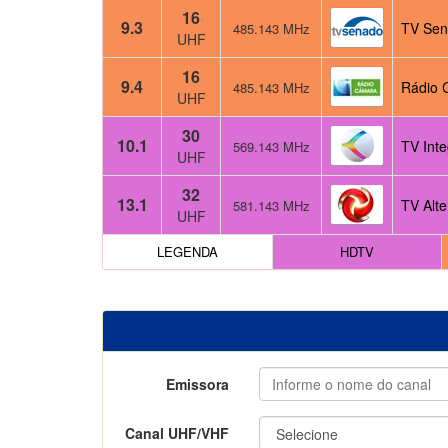
16
9.3
TV Sen
485.143 MHz
UHF
16
9.4
Rádio 
485.143 MHz
UHF
30
10.1
TV Inte
569.143 MHz
UHF
32
13.1
TV Alte
581.143 MHz
UHF
LEGENDA
HDTV
Emissora
Canal UHF/VHF