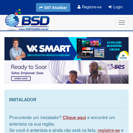
Registre-se
Login
SAT Atualizar
Toggl
naviga
INSTALADOR
Procurando um instalador?
Clique aqui
e encontre um
antenista na sua região.
Se você é antenista e ainda não está na lista,
registre-se
e