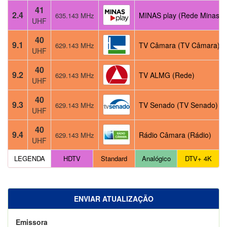
41
2.4
MINAS play (Rede Minas)
635.143 MHz
UHF
40
9.1
TV Câmara (TV Câmara)
629.143 MHz
UHF
40
9.2
TV ALMG (Rede)
629.143 MHz
UHF
40
9.3
TV Senado (TV Senado)
629.143 MHz
UHF
40
9.4
Rádio Câmara (Rádio)
629.143 MHz
UHF
LEGENDA
HDTV
Standard
Analógico
DTV+ 4K
ENVIAR ATUALIZAÇÃO
Emissora