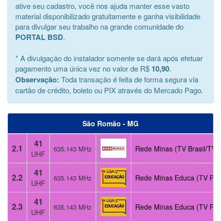
ative seu cadastro, você nos ajuda manter esse vasto
material disponibilizado gratuitamente e ganha visibilidade
para divulgar seu trabalho na grande comunidade do
PORTAL BSD
.
* A divulgação do instalador somente se dará após efetuar
pagamento uma única vez no valor de R$
10,90
.
Observação:
Toda transação é feita de forma segura via
cartão de crédito, boleto ou PIX através do Mercado Pago.
São Romão - MG
41
2.1
Rede Minas (TV Brasil/TV C
635.143 MHz
UHF
41
2.2
Rede Minas Educa (TV Púb
635.143 MHz
UHF
41
2.3
Rede Minas Educa (TV Púb
635.143 MHz
UHF