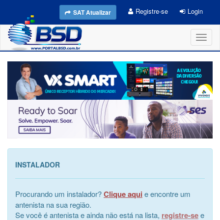
Registre-se
Login
SAT Atualizar
Toggl
naviga
INSTALADOR
Procurando um instalador?
Clique aqui
e encontre um
antenista na sua região.
Se você é antenista e ainda não está na lista,
registre-se
e