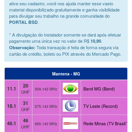
ative seu cadastro, você nos ajuda manter esse vasto
material disponibilizado gratuitamente e ganha visibilidade
para divulgar seu trabalho na grande comunidade do
PORTAL BSD
.
* A divulgação do instalador somente se dará após efetuar
pagamento uma única vez no valor de R$
10,90
.
Observação:
Toda transação é feita de forma segura via
cartão de crédito, boleto ou PIX através do Mercado Pago.
Mantena - MG
20
11.1
Band MG (Band)
509.143 MHz
UHF
31
18.1
TV Leste (Record)
575.143 MHz
UHF
46
46.1
Rede Minas (TV Brasil/TV
665.143 MHz
UHF