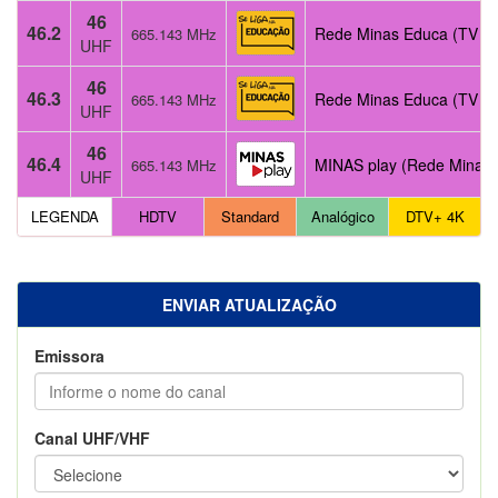
46
46.2
Rede Minas Educa (TV Pú
665.143 MHz
UHF
46
46.3
Rede Minas Educa (TV Pú
665.143 MHz
UHF
46
46.4
MINAS play (Rede Minas)
665.143 MHz
UHF
LEGENDA
HDTV
Standard
Analógico
DTV+ 4K
ENVIAR ATUALIZAÇÃO
Emissora
Canal UHF/VHF