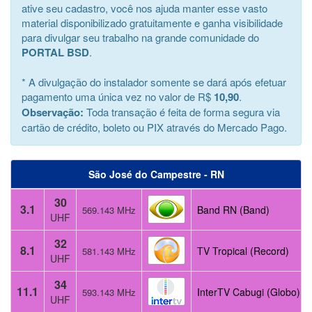
ative seu cadastro, você nos ajuda manter esse vasto
material disponibilizado gratuitamente e ganha visibilidade
para divulgar seu trabalho na grande comunidade do
PORTAL BSD
.
* A divulgação do instalador somente se dará após efetuar
pagamento uma única vez no valor de R$
10,90
.
Observação:
Toda transação é feita de forma segura via
cartão de crédito, boleto ou PIX através do Mercado Pago.
São José do Campestre - RN
30
3.1
Band RN (Band)
569.143 MHz
UHF
32
8.1
TV Tropical (Record)
581.143 MHz
UHF
34
11.1
InterTV Cabugi (Globo)
593.143 MHz
UHF