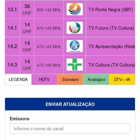
36
13.1
TV Ponta Negra (SBT)
605.143 MHz
UHF
14
14.1
TV Futuro (TV Cultura)
473.143 MHz
UHF
14
14.2
TV Apresentação (Rede S
473.143 MHz
UHF
14
14.3
TV Cultura (TV Cultura)
473.143 MHz
UHF
LEGENDA
HDTV
Standard
Analógico
DTV+ 4K
ENVIAR ATUALIZAÇÃO
Emissora