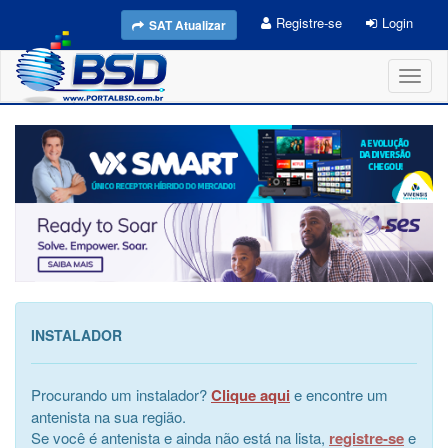
Registre-se
Login
SAT Atualizar
Toggl
naviga
INSTALADOR
Procurando um instalador?
Clique aqui
e encontre um
antenista na sua região.
Se você é antenista e ainda não está na lista,
registre-se
e