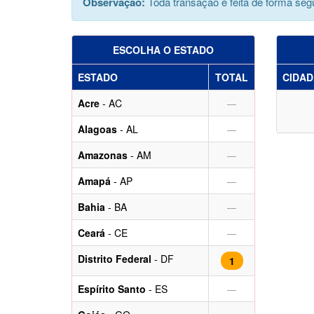
Observação:
Toda transação é feita de forma segu
ESCOLHA O ESTADO
ESTADO
TOTAL
CIDAD
Acre
- AC
—
Alagoas
- AL
—
Amazonas
- AM
—
Amapá
- AP
—
Bahia
- BA
—
Ceará
- CE
—
Distrito Federal
- DF
1
Espírito Santo
- ES
—