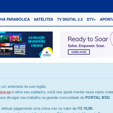
OVA PARABÓLICA
SATÉLITES
TV DIGITAL 2.5
DTV+
APONT
 um antenista na sua região
stre-se
e ative seu cadastro, você nos ajuda manter esse vasto mater
e para divulgar seu trabalho na grande comunidade do
PORTAL BSD
.
s efetuar pagamento uma única vez no valor de R$
10,90
.