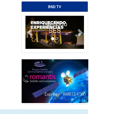
BSD TV
Teleporto
SES