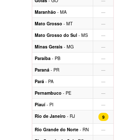
Goiás
- GO
—
Maranhão
- MA
—
Mato Grosso
- MT
—
Mato Grosso do Sul
- MS
—
Minas Gerais
- MG
—
Paraíba
- PB
—
Paraná
- PR
—
Pará
- PA
—
Pernambuco
- PE
—
Piauí
- PI
—
Rio de Janeiro
- RJ
9
Rio Grande do Norte
- RN
—