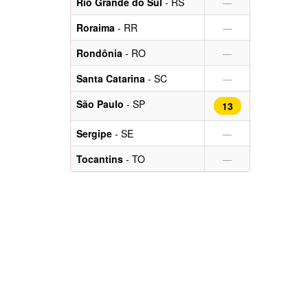
Rio Grande do Sul
- RS
—
Roraima
- RR
—
Rondônia
- RO
—
Santa Catarina
- SC
—
São Paulo
- SP
13
Sergipe
- SE
—
Tocantins
- TO
—