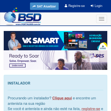
Registre-se
Login
SAT Atualizar
Toggl
naviga
INSTALADOR
Procurando um instalador?
Clique aqui
e encontre um
antenista na sua região
Se você é antenista e ainda não esté na lista,
registre-se
e